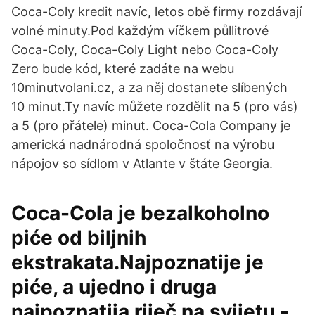
Coca-Coly kredit navíc, letos obě firmy rozdávají
volné minuty.Pod každým víčkem půllitrové
Coca-Coly, Coca-Coly Light nebo Coca-Coly
Zero bude kód, které zadáte na webu
10minutvolani.cz, a za něj dostanete slíbených
10 minut.Ty navíc můžete rozdělit na 5 (pro vás)
a 5 (pro přátele) minut. Coca-Cola Company je
americká nadnárodná spoločnosť na výrobu
nápojov so sídlom v Atlante v štáte Georgia.
Coca-Cola je bezalkoholno
piće od biljnih
ekstrakata.Najpoznatije je
piće, a ujedno i druga
najpoznatija riječ na svijetu -