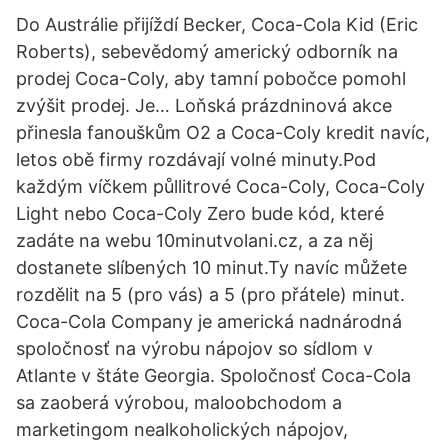
Do Austrálie přijíždí Becker, Coca-Cola Kid (Eric
Roberts), sebevědomý americký odborník na
prodej Coca-Coly, aby tamní pobočce pomohl
zvýšit prodej. Je… Loňská prázdninová akce
přinesla fanouškům O2 a Coca-Coly kredit navíc,
letos obě firmy rozdávají volné minuty.Pod
každým víčkem půllitrové Coca-Coly, Coca-Coly
Light nebo Coca-Coly Zero bude kód, které
zadáte na webu 10minutvolani.cz, a za něj
dostanete slíbených 10 minut.Ty navíc můžete
rozdělit na 5 (pro vás) a 5 (pro přátele) minut.
Coca-Cola Company je americká nadnárodná
spoločnosť na výrobu nápojov so sídlom v
Atlante v štáte Georgia. Spoločnosť Coca-Cola
sa zaoberá výrobou, maloobchodom a
marketingom nealkoholických nápojov,