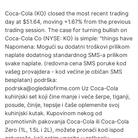
Coca-Cola (KO) closed the most recent trading
day at $51.64, moving +1.67% from the previous
trading session. The case for turning bullish on
Coca-Cola Co (NYSE: KO) is simple: "things have
Napomena: Mogući su dodatni troškovi prilikom
naplate dodatnog standardnog SMS-a prilikom
svake naplate. (redovna cena SMS poruke kod
vašeg provajdera - kod većine je običan SMS
besplatan) podrška:
podrska@ogledalofirme.com Uz Coca-Cola
kuhinjski set koji čine manje i veće šerpe, tiganji,
posude, činije, tepsije i čaše oplemenite svoj
kuhinjski kutak. Kupovinom nekog od
promotivnih pakovanja Coca-Cola ili Coca-Cola
Zero (1L, 1.5L i 2L), možete pronaći kod ispod