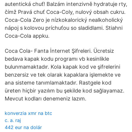
autentická chuť! Balzám intenzivně hydratuje rty,
čímž Pravá chuť Coca-Coly, nulový obsah cukru.
Coca-Cola Zero je nízkokalorický nealkoholický
nápoj s kolovou príchuťou so sladidlami. Stiahni
Coca-Cola appku.
Coca Cola- Fanta İnternet Şifreleri. Ücretsiz
bedava kapak kodu programı vb kesinlikle
bulunmamaktadır. Kola kapak kod ve şifrelerini
benzersiz ve tek olarak kapaklara işlemekte ve
ana sisteme tanımlamaktadır. Rastgele kod
üreten hiçbir yazılım bu şekilde kod sağlayamaz.
Mevcut kodları denemeniz lazım.
konverzia xmr na btc
c. a. raj
442 eur na dolár