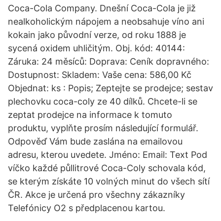
Coca-Cola Company. Dnešní Coca-Cola je již
nealkoholickým nápojem a neobsahuje víno ani
kokain jako původní verze, od roku 1888 je
sycená oxidem uhličitým. Obj. kód: 40144:
Záruka: 24 měsíců: Doprava: Ceník dopravného:
Dostupnost: Skladem: Vaše cena: 586,00 Kč
Objednat: ks : Popis; Zeptejte se prodejce; sestav
plechovku coca-coly ze 40 dílků. Chcete-li se
zeptat prodejce na informace k tomuto
produktu, vyplňte prosím následující formulář.
Odpověď Vám bude zaslána na emailovou
adresu, kterou uvedete. Jméno: Email: Text Pod
víčko každé půllitrové Coca-Coly schovala kód,
se kterým získáte 10 volných minut do všech sítí
ČR. Akce je určená pro všechny zákazníky
Telefónicy O2 s předplacenou kartou.