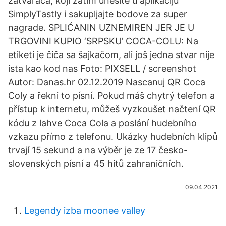
zatvarača, koji zatim unesite u aplikaciju
SimplyTastly i sakupljajte bodove za super
nagrade. SPLIĆANIN UZNEMIREN JER JE U
TRGOVINI KUPIO ‘SRPSKU’ COCA-COLU: Na
etiketi je čiča sa šajkačom, ali još jedna stvar nije
ista kao kod nas Foto: PIXSELL / screenshot
Autor: Danas.hr 02.12.2019 Nascanuj QR Coca
Coly a řekni to písní. Pokud máš chytrý telefon a
přístup k internetu, můžeš vyzkoušet načtení QR
kódu z lahve Coca Cola a poslání hudebního
vzkazu přímo z telefonu. Ukázky hudebních klipů
trvají 15 sekund a na výběr je ze 17 česko-
slovenských písní a 45 hitů zahraničních.
09.04.2021
Legendy izba moonee valley