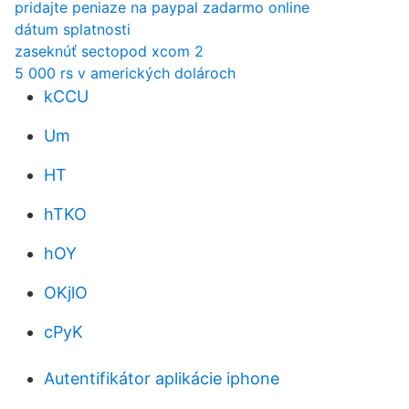
pridajte peniaze na paypal zadarmo online
dátum splatnosti
zaseknúť sectopod xcom 2
5 000 rs v amerických dolároch
kCCU
Um
HT
hTKO
hOY
OKjlO
cPyK
Autentifikátor aplikácie iphone