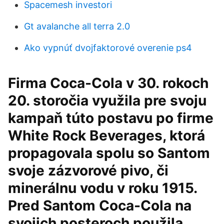
Spacemesh investori
Gt avalanche all terra 2.0
Ako vypnúť dvojfaktorové overenie ps4
Firma Coca-Cola v 30. rokoch
20. storočia využila pre svoju
kampaň túto postavu po firme
White Rock Beverages, ktorá
propagovala spolu so Santom
svoje zázvorové pivo, či
minerálnu vodu v roku 1915.
Pred Santom Coca-Cola na
svojich posteroch použila